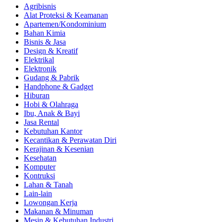
Agribisnis
Alat Proteksi & Keamanan
Apartemen/Kondominium
Bahan Kimia
Bisnis & Jasa
Design & Kreatif
Elektrikal
Elektronik
Gudang & Pabrik
Handphone & Gadget
Hiburan
Hobi & Olahraga
Ibu, Anak & Bayi
Jasa Rental
Kebutuhan Kantor
Kecantikan & Perawatan Diri
Kerajinan & Kesenian
Kesehatan
Komputer
Kontruksi
Lahan & Tanah
Lain-lain
Lowongan Kerja
Makanan & Minuman
Mesin & Kebutuhan Industri