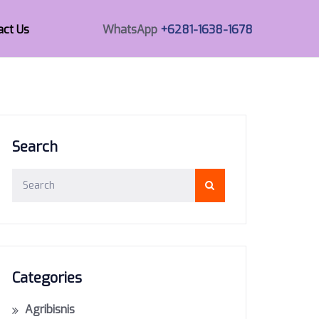
act Us
WhatsApp
+6281-1638-1678
Search
Categories
Agribisnis