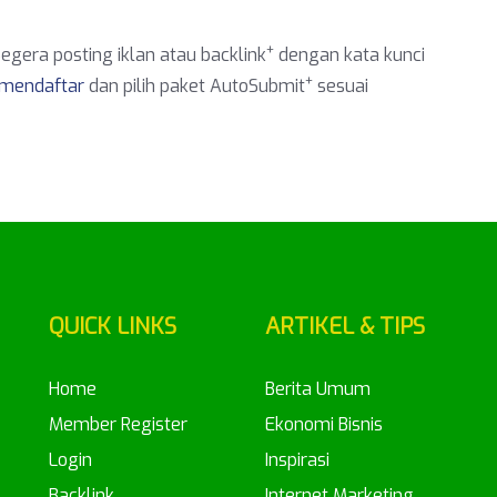
+
egera posting iklan atau backlink
dengan kata kunci
+
mendaftar
dan pilih paket AutoSubmit
sesuai
QUICK LINKS
ARTIKEL & TIPS
Home
Berita Umum
Member Register
Ekonomi Bisnis
Login
Inspirasi
Backlink
Internet Marketing