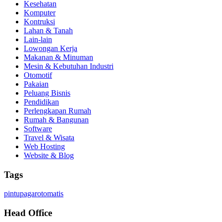
Kesehatan
Komputer
Kontruksi
Lahan & Tanah
Lain-lain
Lowongan Kerja
Makanan & Minuman
Mesin & Kebutuhan Industri
Otomotif
Pakaian
Peluang Bisnis
Pendidikan
Perlengkapan Rumah
Rumah & Bangunan
Software
Travel & Wisata
Web Hosting
Website & Blog
Tags
pintupagarotomatis
Head Office