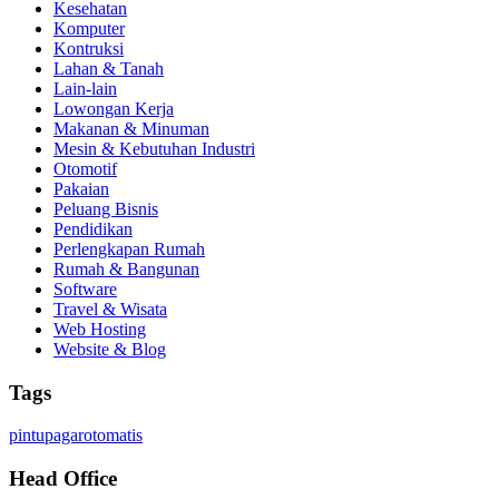
Kesehatan
Komputer
Kontruksi
Lahan & Tanah
Lain-lain
Lowongan Kerja
Makanan & Minuman
Mesin & Kebutuhan Industri
Otomotif
Pakaian
Peluang Bisnis
Pendidikan
Perlengkapan Rumah
Rumah & Bangunan
Software
Travel & Wisata
Web Hosting
Website & Blog
Tags
pintupagarotomatis
Head Office